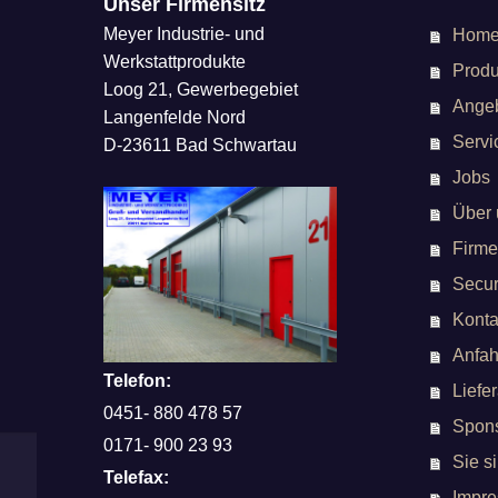
Unser Firmensitz
Meyer Industrie- und
Hom
Werkstattprodukte
Produ
Loog 21, Gewerbegebiet
Ange
Langenfelde Nord
Servi
D-23611 Bad Schwartau
Jobs
Über 
Firme
Secur
Konta
Anfah
Telefon:
Liefe
0451- 880 478 57
Spons
0171- 900 23 93
Sie si
Telefax:
Impr